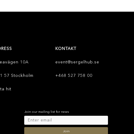
DRESS
KONTAKT
eavägen 10A
event@sergelhub.se
1 57 Stockholm
+468 527 758 00
tta hit
Join our mailing list for news